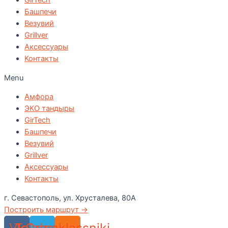
GirTech
Башпечи
Везувий
Grillver
Аксессуары
Контакты
Menu
Амфора
ЭКО тандыры
GirTech
Башпечи
Везувий
Grillver
Аксессуары
Контакты
г. Севастополь, ул. Хрусталева, 80А
Построить маршрут →