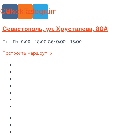
Odnoklassniki
Vk
Telegram
Севастополь, ул. Хрусталева, 80А
Пн - Пт: 9:00 - 18:00 Сб: 9:00 - 15:00
Построить маршрут →
Главная
Каталог
Как купить
Доставка по Крыму
Рецепты
О компании
Контакты
Акции
Интересное
Новые поступление