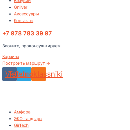
Везувий
Grillver
Аксессуары
Контакты
+7 978 783 39 97
Звоните, проконсультируем
Корзина
Построить маршрут →
Vk
Telegram
Odnoklassniki
Амфора
ЭКО тандыры
GirTech