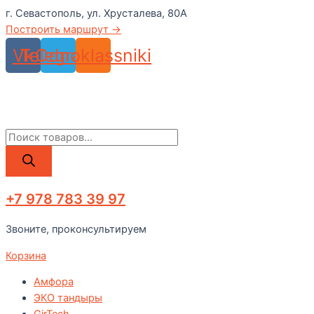
Перейти
г. Севастополь, ул. Хрусталева, 80А
к
Построить маршрут →
содержимому
Vk
Telegram
Odnoklassniki
Поиск
товаров
+7 978 783 39 97
Звоните, проконсультируем
Корзина
Амфора
ЭКО тандыры