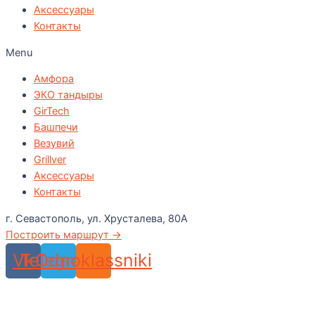
Аксессуары
Контакты
Menu
Амфора
ЭКО тандыры
GirTech
Башпечи
Везувий
Grillver
Аксессуары
Контакты
г. Севастополь, ул. Хрусталева, 80А
Построить маршрут →
Vk
Telegram
Odnoklassniki