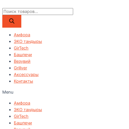
Поиск
товаров
Амфора
ЭКО тандыры
GirTech
Башпечи
Везувий
Grillver
Аксессуары
Контакты
Menu
Амфора
ЭКО тандыры
GirTech
Башпечи