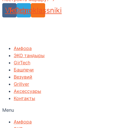
Vk
Telegram
Odnoklassniki
Амфора
ЭКО тандыры
GirTech
Башпечи
Везувий
Grillver
Аксессуары
Контакты
Menu
Амфора