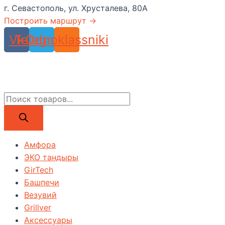
г. Севастополь, ул. Хрусталева, 80А
Построить маршрут →
Vk
Telegram
Odnoklassniki
Поиск
товаров
Амфора
ЭКО тандыры
GirTech
Башпечи
Везувий
Grillver
Аксессуары