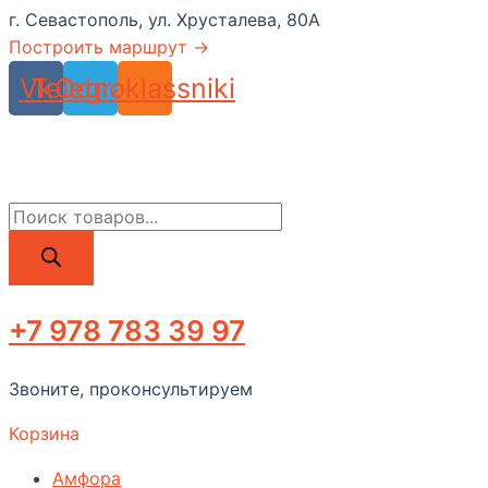
г. Севастополь, ул. Хрусталева, 80А
Построить маршрут →
Vk
Telegram
Odnoklassniki
Поиск
товаров
+7 978 783 39 97
Звоните, проконсультируем
Корзина
Амфора