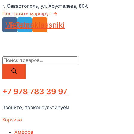
Перейти
г. Севастополь, ул. Хрусталева, 80А
к
Построить маршрут →
содержимому
Vk
Telegram
Odnoklassniki
Поиск
товаров
+7 978 783 39 97
Звоните, проконсультируем
Корзина
Амфора