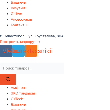
Башпечи
Везувий
Grillver
Аксессуары
Контакты
г. Севастополь, ул. Хрусталева, 80А
Построить маршрут →
Vk
Telegram
Odnoklassniki
Поиск
товаров
Амфора
ЭКО тандыры
GirTech
Башпечи