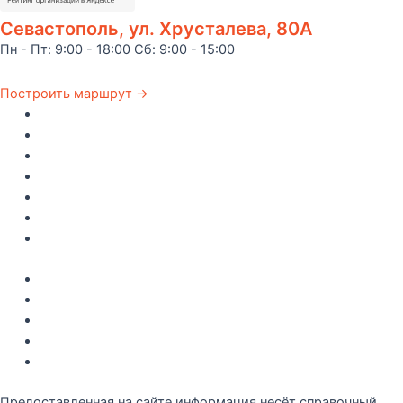
Севастополь, ул. Хрусталева, 80А
Пн - Пт: 9:00 - 18:00 Сб: 9:00 - 15:00
Построить маршрут →
Главная
Каталог
Как купить
Доставка по Крыму
Рецепты
О компании
Контакты
Акции
Интересное
Новые поступление
Полезные статьи
Рецепты
Предоставленная на сайте информация несёт справочный