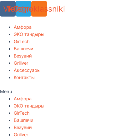
Vk
Telegram
Odnoklassniki
Амфора
ЭКО тандыры
GirTech
Башпечи
Везувий
Grillver
Аксессуары
Контакты
Menu
Амфора
ЭКО тандыры
GirTech
Башпечи
Везувий
Grillver