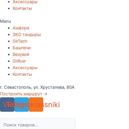
Аксессуары
Контакты
Menu
Амфора
ЭКО тандыры
GirTech
Башпечи
Везувий
Grillver
Аксессуары
Контакты
г. Севастополь, ул. Хрусталева, 80А
Построить маршрут →
Vk
Telegram
Odnoklassniki
Поиск
товаров