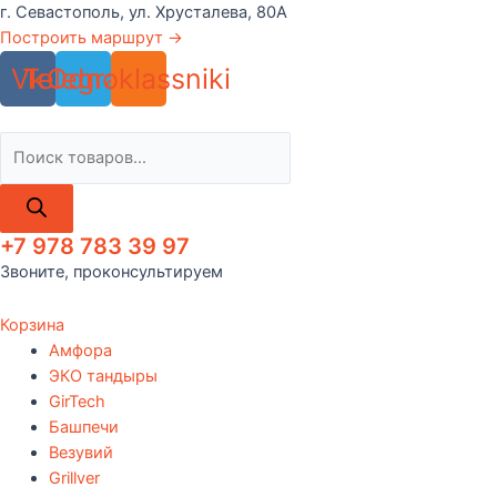
Перейти
г. Севастополь, ул. Хрусталева, 80А
к
Построить маршрут →
содержимому
Vk
Telegram
Odnoklassniki
Поиск
товаров
+7 978 783 39 97
Звоните, проконсультируем
Корзина
Амфора
ЭКО тандыры
GirTech
Башпечи
Везувий
Grillver