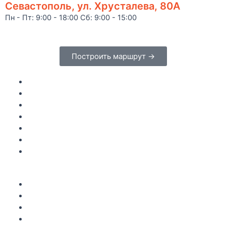
Севастополь, ул. Хрусталева, 80А
Пн - Пт: 9:00 - 18:00 Сб: 9:00 - 15:00
Построить маршрут →
Главная
Каталог
Как купить
Доставка по Крыму
Рецепты
О компании
Контакты
Акции
Интересное
Новые поступление
Полезные статьи