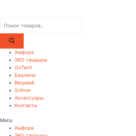
Поиск
товаров
Амфора
ЭКО тандыры
GirTech
Башпечи
Везувий
Grillver
Аксессуары
Контакты
Menu
Амфора
ЭКО тандыры