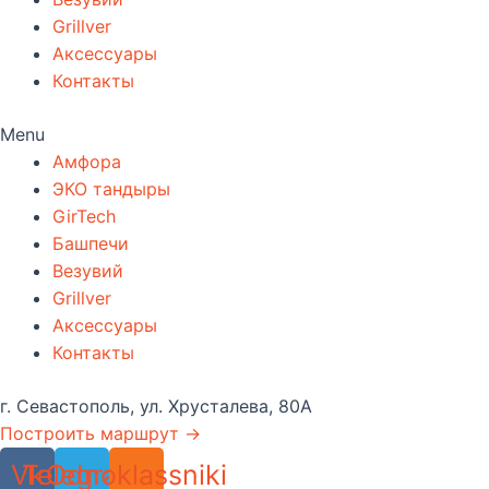
Grillver
Аксессуары
Контакты
Menu
Амфора
ЭКО тандыры
GirTech
Башпечи
Везувий
Grillver
Аксессуары
Контакты
г. Севастополь, ул. Хрусталева, 80А
Построить маршрут →
Vk
Telegram
Odnoklassniki