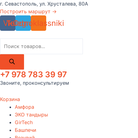
Перейти
г. Севастополь, ул. Хрусталева, 80А
к
Построить маршрут →
содержимому
Vk
Telegram
Odnoklassniki
Поиск
товаров
+7 978 783 39 97
Звоните, проконсультируем
Корзина
Амфора
ЭКО тандыры
GirTech
Башпечи
Везувий