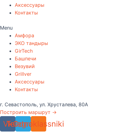
Аксессуары
Контакты
Menu
Амфора
ЭКО тандыры
GirTech
Башпечи
Везувий
Grillver
Аксессуары
Контакты
г. Севастополь, ул. Хрусталева, 80А
Построить маршрут →
Vk
Telegram
Odnoklassniki