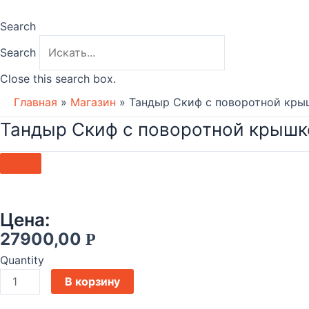
Search
Search
Close this search box.
Главная
»
Магазин
»
Тандыр Скиф с поворотной кры
Тандыр Скиф с поворотной крышк
Цена:
27900,00
Р
Quantity
Количество
В корзину
товара