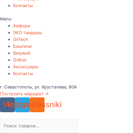
Контакты
Menu
Амфора
ЭКО тандыры
GirTech
Башпечи
Везувий
Grillver
Аксессуары
Контакты
г. Севастополь, ул. Хрусталева, 80А
Построить маршрут →
Vk
Telegram
Odnoklassniki
Поиск
товаров