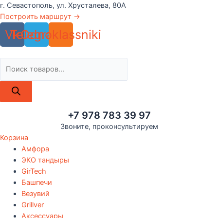
Перейти
г. Севастополь, ул. Хрусталева, 80А
к
Построить маршрут →
содержимому
Vk
Telegram
Odnoklassniki
Поиск
товаров
+7 978 783 39 97
Звоните, проконсультируем
Корзина
Амфора
ЭКО тандыры
GirTech
Башпечи
Везувий
Grillver
Аксессуары