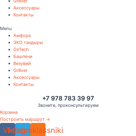
Grillver
Аксессуары
Контакты
Menu
Амфора
ЭКО тандыры
GirTech
Башпечи
Везувий
Grillver
Аксессуары
Контакты
+7 978 783 39 97
Звоните, проконсультируем
Корзина
Построить маршрут →
Vk
Telegram
Odnoklassniki