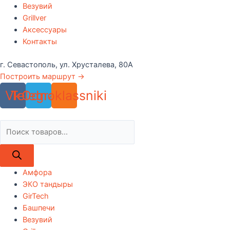
Везувий
Grillver
Аксессуары
Контакты
г. Севастополь, ул. Хрусталева, 80А
Построить маршрут →
Vk
Telegram
Odnoklassniki
Поиск
товаров
Амфора
ЭКО тандыры
GirTech
Башпечи
Везувий