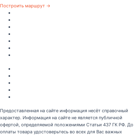
Построить маршрут →
Главная
Каталог
Как купить
Доставка по Крыму
Рецепты
О компании
Контакты
Акции
Интересное
Новые поступление
Полезные статьи
Рецепты
Предоставленная на сайте информация несёт справочный
характер. Информация на сайте не является публичной
офертой, определяемой положениями Статьи 437 ГК РФ. До
оплаты товара удостоверьтесь во всех для Вас важных