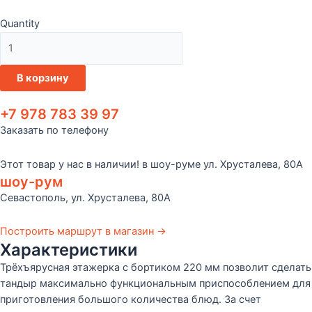
Quantity
Количество
товара
Этажерка
В корзину
трёхъярусная
с
+7 978 783 39 97
бортиком
Заказать по телефону
220мм
Этот товар у нас в наличии! в шоу-руме ул. Хрусталева, 80А
шоу-рум
Севастополь, ул. Хрусталева, 80А
Построить маршрут в магазин →
Характеристики
Трёхъярусная этажерка с бортиком 220 мм позволит сделать
тандыр максимально функциональным приспособлением для
приготовления большого количества блюд. За счет