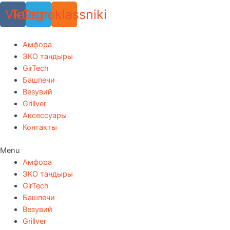
Vk
Telegram
Odnoklassniki
Амфора
ЭКО тандыры
GirTech
Башпечи
Везувий
Grillver
Аксессуары
Контакты
Menu
Амфора
ЭКО тандыры
GirTech
Башпечи
Везувий
Grillver