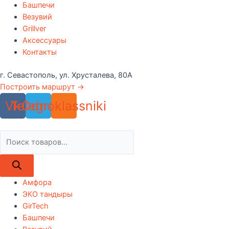
Башпечи
Везувий
Grillver
Аксессуары
Контакты
г. Севастополь, ул. Хрусталева, 80А
Построить маршрут →
Vk
Telegram
Odnoklassniki
Поиск
товаров
Амфора
ЭКО тандыры
GirTech
Башпечи