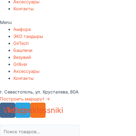
Аксессуары
Контакты
Menu
Амфора
ЭКО тандыры
GirTech
Башпечи
Везувий
Grillver
Аксессуары
Контакты
г. Севастополь, ул. Хрусталева, 80А
Построить маршрут →
Vk
Telegram
Odnoklassniki
Поиск
товаров