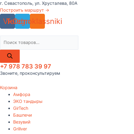
Перейти
г. Севастополь, ул. Хрусталева, 80А
к
Построить маршрут →
содержимому
Vk
Telegram
Odnoklassniki
Поиск
товаров
+7 978 783 39 97
Звоните, проконсультируем
Корзина
Амфора
ЭКО тандыры
GirTech
Башпечи
Везувий
Grillver