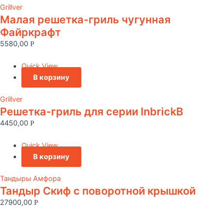
Grillver
Малая решетка-гриль чугунная
Файркрафт
5580,00
Р
Quick View
В корзину
Grillver
Решетка-гриль для серии InbrickВ
4450,00
Р
Quick View
В корзину
Тандыры Амфора
Тандыр Скиф с поворотной крышкой
27900,00
Р