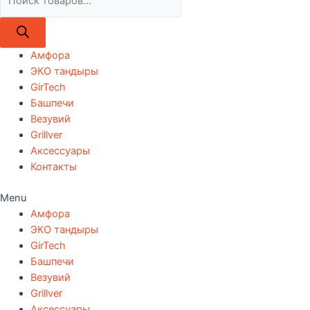
товаров
Амфора
ЭКО тандыры
GirTech
Башпечи
Везувий
Grillver
Аксессуары
Контакты
Menu
Амфора
ЭКО тандыры
GirTech
Башпечи
Везувий
Grillver
Аксессуары