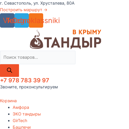
Перейти
г. Севастополь, ул. Хрусталева, 80А
к
Построить маршрут →
содержимому
Vk
Telegram
Odnoklassniki
Поиск
товаров
+7 978 783 39 97
Звоните, проконсультируем
Корзина
Амфора
ЭКО тандыры
GirTech
Башпечи