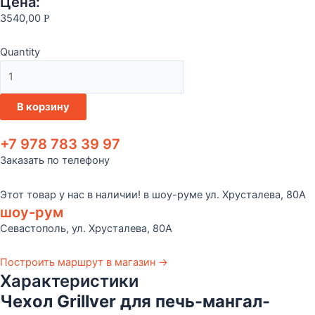
Цена:
3540,00
Р
Quantity
Количество
товара
Чехол Grillver для
В корзину
печь-
мангал-
+7 978 783 39 97
гриля
Заказать по телефону
Искандер
Этот товар у нас в наличии! в шоу-руме ул. Хрусталева, 80А
шоу-рум
Севастополь, ул. Хрусталева, 80А
Построить маршрут в магазин →
Характеристики
Чехол Grillver для печь-мангал-