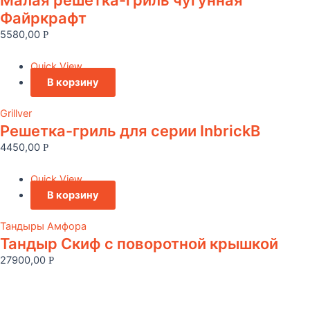
Малая решетка-гриль чугунная
Файркрафт
5580,00
Р
Quick View
В корзину
Grillver
Решетка-гриль для серии InbrickВ
4450,00
Р
Quick View
В корзину
Тандыры Амфора
Тандыр Скиф с поворотной крышкой
27900,00
Р