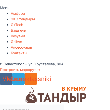
Menu
Амфора
ЭКО тандыры
GirTech
Башпечи
Везувий
Grillver
Аксессуары
Контакты
г. Севастополь, ул. Хрусталева, 80А
Построить маршрут →
Vk
Telegram
Odnoklassniki
Поиск