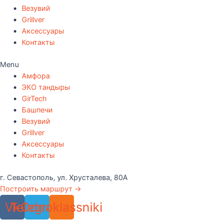
Везувий
Grillver
Аксессуары
Контакты
Menu
Амфора
ЭКО тандыры
GirTech
Башпечи
Везувий
Grillver
Аксессуары
Контакты
г. Севастополь, ул. Хрусталева, 80А
Построить маршрут →
Vk
Telegram
Odnoklassniki