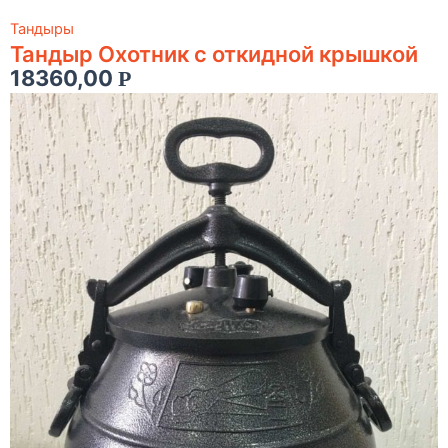
Тандыры
Тандыр Охотник c откидной крышкой
18360,00
Р