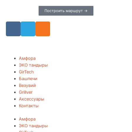
Построить маршрут →
Амфора
ЭКО тандыры
GirTech
Башпечи
Везувий
Grillver
Аксессуары
Контакты
Амфора
ЭКО тандыры