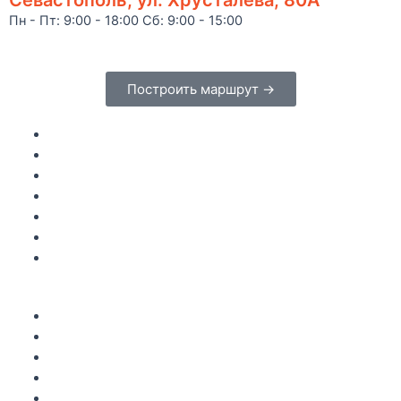
Пн - Пт: 9:00 - 18:00 Сб: 9:00 - 15:00
Построить маршрут →
Главная
Каталог
Как купить
Доставка по Крыму
Рецепты
О компании
Контакты
Акции
Интересное
Новые поступление
Полезные статьи
Рецепты