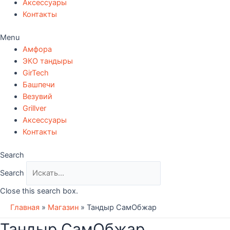
Аксессуары
Контакты
Menu
Амфора
ЭКО тандыры
GirTech
Башпечи
Везувий
Grillver
Аксессуары
Контакты
Search
Search
Close this search box.
Главная
»
Магазин
»
Тандыр СамОбжар
Тандыр СамОбжар