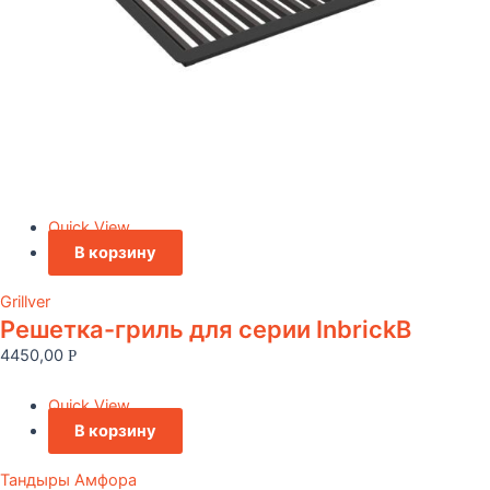
Quick View
В корзину
Grillver
Решетка-гриль для серии InbrickВ
4450,00
Р
Quick View
В корзину
Тандыры Амфора