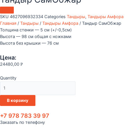
SKU
4627096932334
Categories
Тандыры
,
Тандыры Амфора
Главная
/
Тандыры
/
Тандыры Амфора
/ Тандыр СамОбжар
Толщина стенки — 5 см (+/-0,5см)
Высота — 98 см общая с ножками
Высота без крышки — 76 см
Цена:
24480,00
Р
Quantity
Количество
товара
Тандыр
В корзину
СамОбжар
+7 978 783 39 97
Заказать по телефону