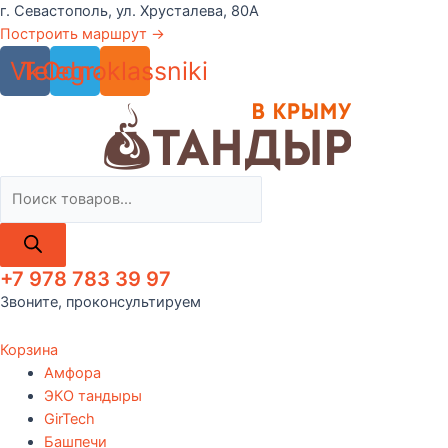
Перейти
г. Севастополь, ул. Хрусталева, 80А
к
Построить маршрут →
содержимому
Vk
Telegram
Odnoklassniki
Поиск
товаров
+7 978 783 39 97
Звоните, проконсультируем
Корзина
Амфора
ЭКО тандыры
GirTech
Башпечи