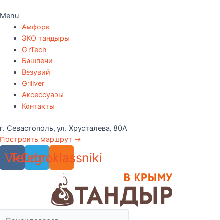
Menu
Амфора
ЭКО тандыры
GirTech
Башпечи
Везувий
Grillver
Аксессуары
Контакты
г. Севастополь, ул. Хрусталева, 80А
Построить маршрут →
Vk
Telegram
Odnoklassniki
Поиск