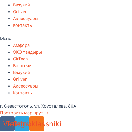
Везувий
Grillver
Аксессуары
Контакты
Menu
Амфора
ЭКО тандыры
GirTech
Башпечи
Везувий
Grillver
Аксессуары
Контакты
г. Севастополь, ул. Хрусталева, 80А
Построить маршрут →
Vk
Telegram
Odnoklassniki