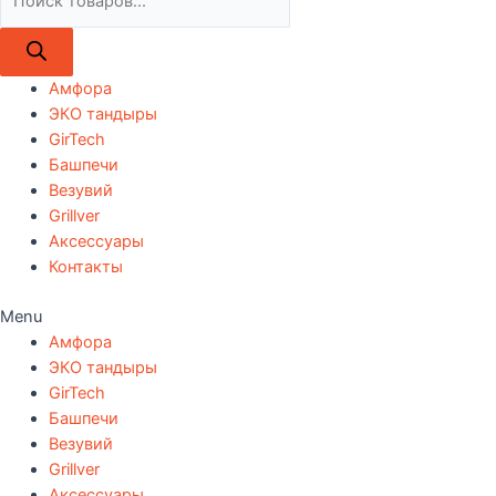
товаров
Амфора
ЭКО тандыры
GirTech
Башпечи
Везувий
Grillver
Аксессуары
Контакты
Menu
Амфора
ЭКО тандыры
GirTech
Башпечи
Везувий
Grillver
Аксессуары