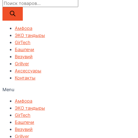
Поиск
товаров
Амфора
ЭКО тандыры
GirTech
Башпечи
Везувий
Grillver
Аксессуары
Контакты
Menu
Амфора
ЭКО тандыры
GirTech
Башпечи
Везувий
Grillver