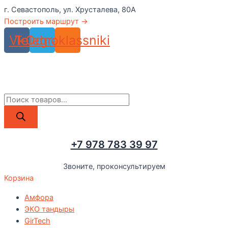
Перейти
г. Севастополь, ул. Хрусталева, 80А
к
Построить маршрут →
содержимому
Vk
Telegram
Odnoklassniki
Поиск
товаров
+7 978 783 39 97
Звоните, проконсультируем
Корзина
Амфора
ЭКО тандыры
GirTech