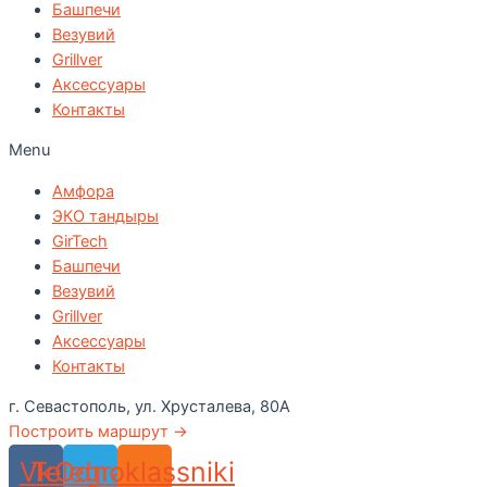
Башпечи
Везувий
Grillver
Аксессуары
Контакты
Menu
Амфора
ЭКО тандыры
GirTech
Башпечи
Везувий
Grillver
Аксессуары
Контакты
г. Севастополь, ул. Хрусталева, 80А
Построить маршрут →
Vk
Telegram
Odnoklassniki