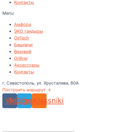
Контакты
Menu
Амфора
ЭКО тандыры
GirTech
Башпечи
Везувий
Grillver
Аксессуары
Контакты
г. Севастополь, ул. Хрусталева, 80А
Построить маршрут →
Vk
Telegram
Odnoklassniki