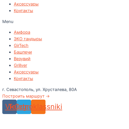
Аксессуары
Контакты
Menu
Амфора
ЭКО тандыры
GirTech
Башпечи
Везувий
Grillver
Аксессуары
Контакты
г. Севастополь, ул. Хрусталева, 80А
Построить маршрут →
Vk
Telegram
Odnoklassniki