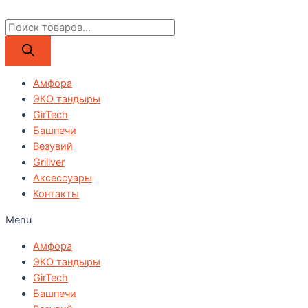
Поиск
товаров
Амфора
ЭКО тандыры
GirTech
Башпечи
Везувий
Grillver
Аксессуары
Контакты
Menu
Амфора
ЭКО тандыры
GirTech
Башпечи