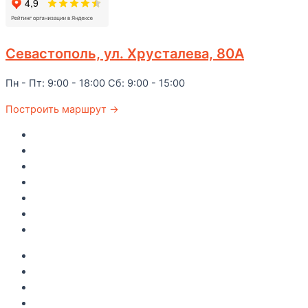
Севастополь, ул. Хрусталева, 80А
Пн - Пт: 9:00 - 18:00 Сб: 9:00 - 15:00
Построить маршрут →
Главная
Каталог
Как купить
Доставка по Крыму
Рецепты
О компании
Контакты
Акции
Интересное
Новые поступление
Полезные статьи