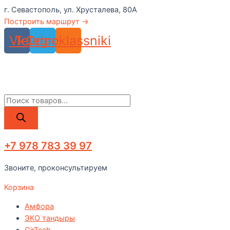
Перейти
г. Севастополь, ул. Хрусталева, 80А
к
Построить маршрут →
содержимому
Vk
Telegram
Odnoklassniki
Поиск
товаров
+7 978 783 39 97
Звоните, проконсультируем
Корзина
Амфора
ЭКО тандыры