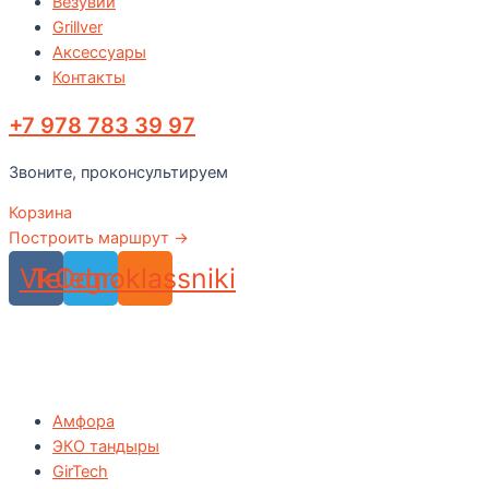
Везувий
Grillver
Аксессуары
Контакты
+7 978 783 39 97
Звоните, проконсультируем
Корзина
Построить маршрут →
Vk
Telegram
Odnoklassniki
Амфора
ЭКО тандыры
GirTech