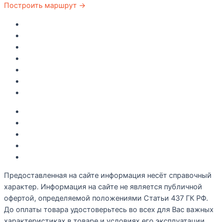
Построить маршрут →
Главная
Каталог
Как купить
Доставка по Крыму
Рецепты
О компании
Контакты
Акции
Интересное
Новые поступление
Полезные статьи
Рецепты
Предоставленная на сайте информация несёт справочный
характер. Информация на сайте не является публичной
офертой, определяемой положениями Статьи 437 ГК РФ.
До оплаты товара удостоверьтесь во всех для Вас важных
характеристиках в товаре и условиях его эксплуатации