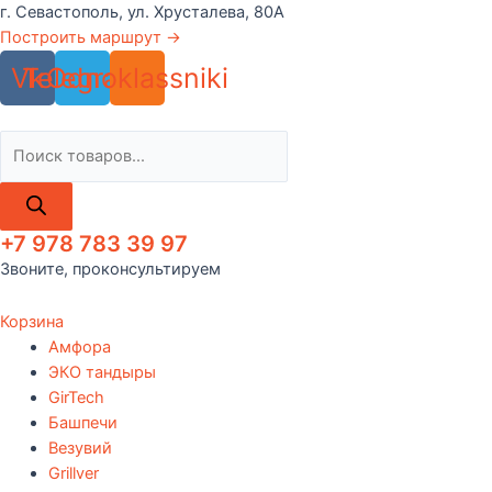
Перейти
г. Севастополь, ул. Хрусталева, 80А
к
Построить маршрут →
содержимому
Vk
Telegram
Odnoklassniki
Поиск
товаров
+7 978 783 39 97
Звоните, проконсультируем
Корзина
Амфора
ЭКО тандыры
GirTech
Башпечи
Везувий
Grillver