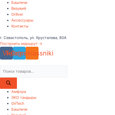
Башпечи
Везувий
Grillver
Аксессуары
Контакты
г. Севастополь, ул. Хрусталева, 80А
Построить маршрут →
Vk
Telegram
Odnoklassniki
Поиск
товаров
Амфора
ЭКО тандыры
GirTech
Башпечи