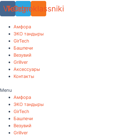
Vk
Telegram
Odnoklassniki
Амфора
ЭКО тандыры
GirTech
Башпечи
Везувий
Grillver
Аксессуары
Контакты
Menu
Амфора
ЭКО тандыры
GirTech
Башпечи
Везувий
Grillver