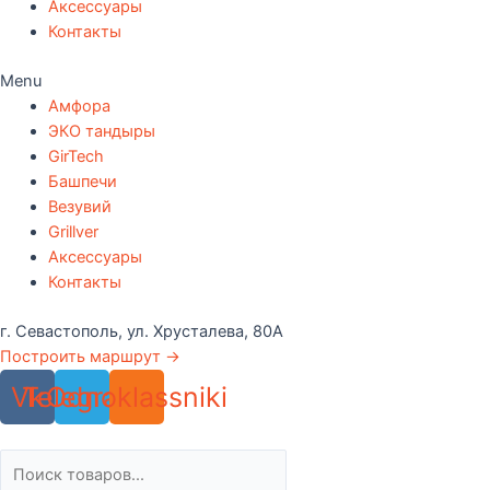
Аксессуары
Контакты
Menu
Амфора
ЭКО тандыры
GirTech
Башпечи
Везувий
Grillver
Аксессуары
Контакты
г. Севастополь, ул. Хрусталева, 80А
Построить маршрут →
Vk
Telegram
Odnoklassniki
Поиск
товаров