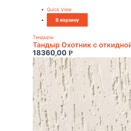
Quick View
В корзину
Тандыры
Тандыр Охотник c откидно
18360,00
Р