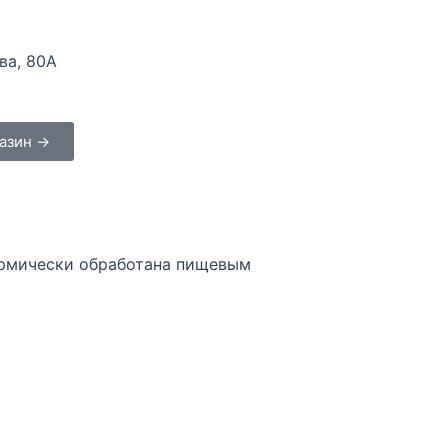
ва, 80А
газин →
ермически обработана пищевым