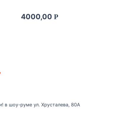
4000,00
Р
7
и! в шоу-руме ул. Хрусталева, 80А