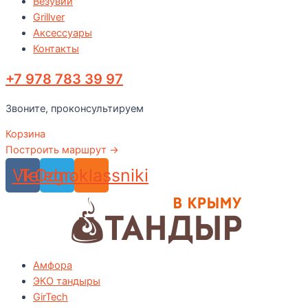
Везувий
Grillver
Аксессуары
Контакты
+7 978 783 39 97
Звоните, проконсультируем
Корзина
Построить маршрут →
Vk
Telegram
Odnoklassniki
Амфора
ЭКО тандыры
GirTech