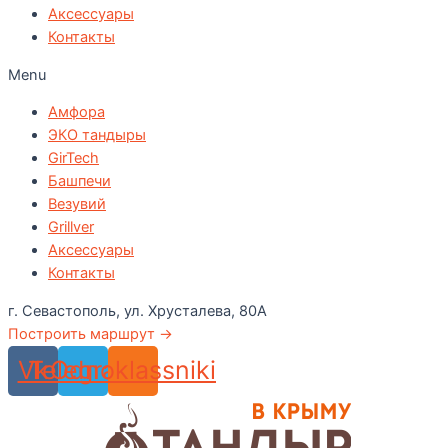
Аксессуары
Контакты
Menu
Амфора
ЭКО тандыры
GirTech
Башпечи
Везувий
Grillver
Аксессуары
Контакты
г. Севастополь, ул. Хрусталева, 80А
Построить маршрут →
Vk
Telegram
Odnoklassniki