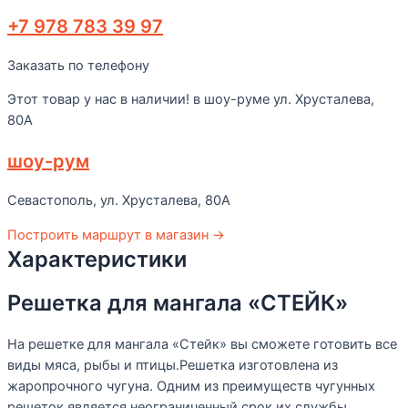
для
+7 978 783 39 97
мангала
"СТЕЙК"
Заказать по телефону
Этот товар у нас в наличии! в шоу-руме ул. Хрусталева,
80А
шоу-рум
Севастополь, ул. Хрусталева, 80А
Построить маршрут в магазин →
Характеристики
Решетка для мангала «СТЕЙК»
На решетке для мангала «Стейк» вы сможете готовить все
виды мяса, рыбы и птицы.Решетка изготовлена из
жаропрочного чугуна. Одним из преимуществ чугунных
решеток является неограниченный срок их службы.