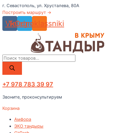
Перейти
г. Севастополь, ул. Хрусталева, 80А
к
Построить маршрут →
содержимому
Vk
Telegram
Odnoklassniki
Поиск
товаров
+7 978 783 39 97
Звоните, проконсультируем
Корзина
Амфора
ЭКО тандыры