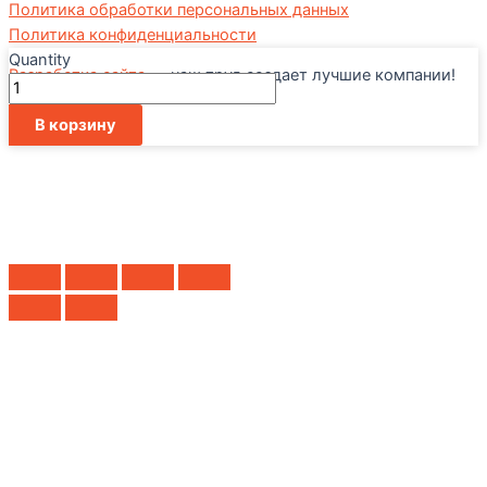
Политика обработки персональных данных
Политика конфиденциальности
Quantity
Разработка сайта
— наш труд создает лучшие компании!
Количество
товара
X
В корзину
Решетка
для
мангала
"СТЕЙК"