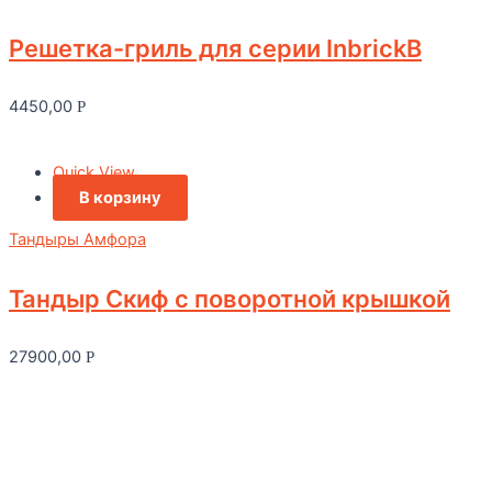
Решетка-гриль для серии InbrickВ
4450,00
Р
Quick View
В корзину
Тандыры Амфора
Тандыр Скиф с поворотной крышкой
27900,00
Р