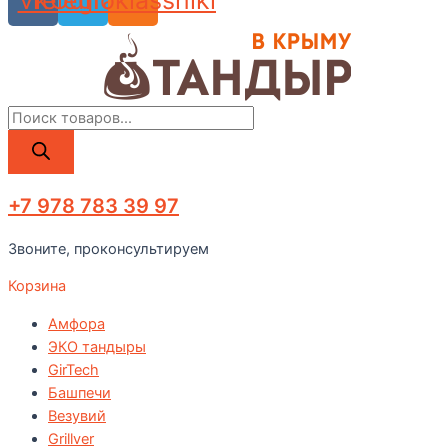
Vk
Telegram
Odnoklassniki
Поиск
товаров
+7 978 783 39 97
Звоните, проконсультируем
Корзина
Амфора
ЭКО тандыры
GirTech
Башпечи
Везувий
Grillver