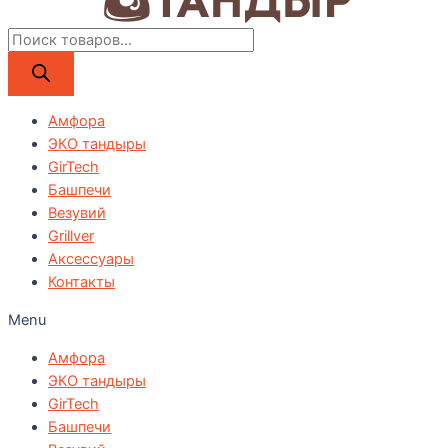
Поиск
товаров
Амфора
ЭКО тандыры
GirTech
Башпечи
Везувий
Grillver
Аксессуары
Контакты
Menu
Амфора
ЭКО тандыры
GirTech
Башпечи