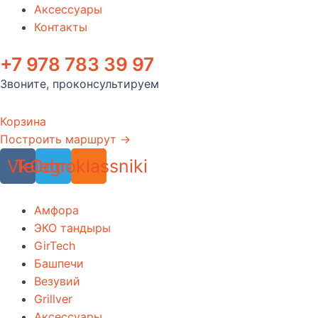
Аксессуары
Контакты
+7 978 783 39 97
Звоните, проконсультируем
Корзина
Построить маршрут →
Vk
Telegram
Odnoklassniki
Амфора
ЭКО тандыры
GirTech
Башпечи
Везувий
Grillver
Аксессуары