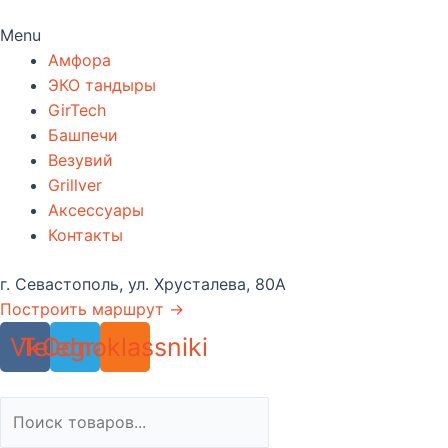
Menu
Амфора
ЭКО тандыры
GirTech
Башпечи
Везувий
Grillver
Аксессуары
Контакты
г. Севастополь, ул. Хрусталева, 80А
Построить маршрут →
Vk
Telegram
Odnoklassniki
Поиск
товаров