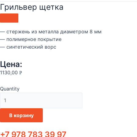
Грильвер щетка
— стержень из металла диаметром 8 мм
— полимерное покрытие
— синтетический ворс
Цена:
1130,00
Р
Quantity
Количество
товара
Грильвер
В корзину
щетка
+7 978 783 39 97