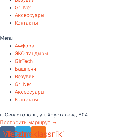
Grillver
Аксессуары
Контакты
Menu
Амфора
ЭКО тандыры
GirTech
Башпечи
Везувий
Grillver
Аксессуары
Контакты
г. Севастополь, ул. Хрусталева, 80А
Построить маршрут →
Vk
Telegram
Odnoklassniki