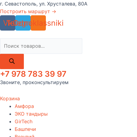
Перейти
г. Севастополь, ул. Хрусталева, 80А
к
Построить маршрут →
содержимому
Vk
Telegram
Odnoklassniki
Поиск
товаров
+7 978 783 39 97
Звоните, проконсультируем
Корзина
Амфора
ЭКО тандыры
GirTech
Башпечи
Везувий