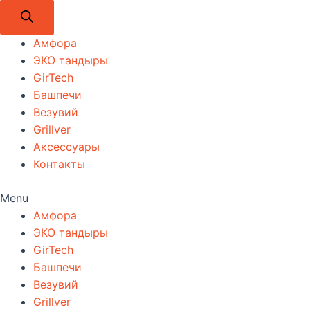
Амфора
ЭКО тандыры
GirTech
Башпечи
Везувий
Grillver
Аксессуары
Контакты
Menu
Амфора
ЭКО тандыры
GirTech
Башпечи
Везувий
Grillver