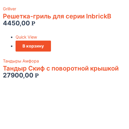
Grillver
Решетка-гриль для серии InbrickВ
4450,00
Р
Quick View
В корзину
Тандыры Амфора
Тандыр Скиф с поворотной крышкой
27900,00
Р