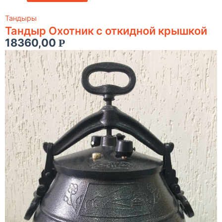
Тандыры
Тандыр Охотник c откидной крышкой
18360,00
Р