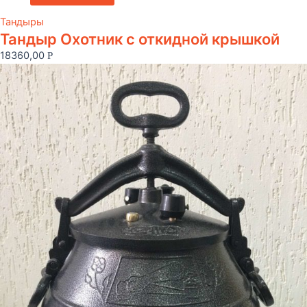
Тандыры
Тандыр Охотник c откидной крышкой
18360,00
Р