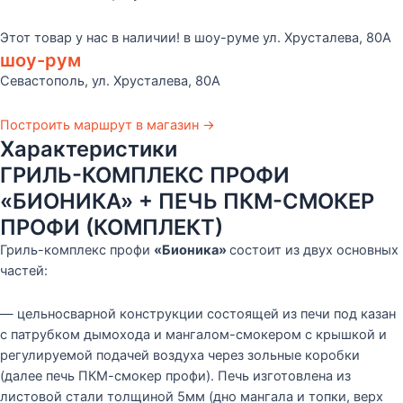
ПЕЧЬ
Этот товар у нас в наличии! в шоу-руме ул. Хрусталева, 80А
ПКМ-
шоу-рум
СМОКЕР
Севастополь, ул. Хрусталева, 80А
ПРОФИ
(КОМПЛЕКТ)
Построить маршрут в магазин →
Характеристики
ГРИЛЬ-КОМПЛЕКС ПРОФИ
«БИОНИКА» + ПЕЧЬ ПКМ-СМОКЕР
ПРОФИ (КОМПЛЕКТ)
Гриль-комплекс профи
«Бионика»
состоит из двух основных
частей:
— цельносварной конструкции состоящей из печи под казан
с патрубком дымохода и мангалом-смокером с крышкой и
регулируемой подачей воздуха через зольные коробки
(далее печь ПКМ-смокер профи). Печь изготовлена из
листовой стали толщиной 5мм (дно мангала и топки, верх