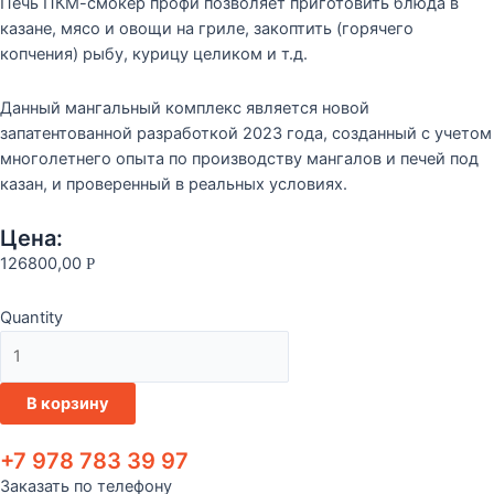
Печь ПКМ-смокер профи позволяет приготовить блюда в
казане, мясо и овощи на гриле, закоптить (горячего
копчения) рыбу, курицу целиком и т.д.
Данный мангальный комплекс является новой
запатентованной разработкой 2023 года, созданный с учетом
многолетнего опыта по производству мангалов и печей под
казан, и проверенный в реальных условиях.
Цена:
126800,00
Р
Quantity
Количество
товара
ГРИЛЬ-
В корзину
КОМПЛЕКС
ПРОФИ
+7 978 783 39 97
«БИОНИКА»
Заказать по телефону
+