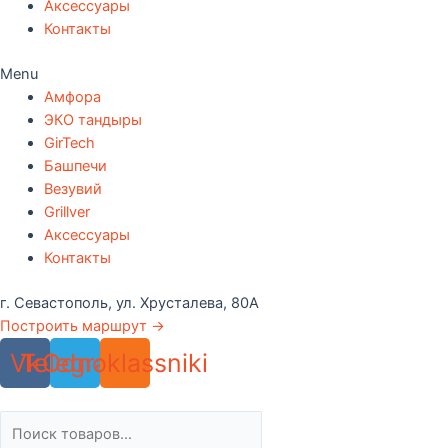
Аксессуары
Контакты
Menu
Амфора
ЭКО тандыры
GirTech
Башпечи
Везувий
Grillver
Аксессуары
Контакты
г. Севастополь, ул. Хрусталева, 80А
Построить маршрут →
Vk
Telegram
Odnoklassniki
Поиск
товаров