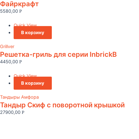
Файркрафт
5580,00
Р
Quick View
В корзину
Grillver
Решетка-гриль для серии InbrickВ
4450,00
Р
Quick View
В корзину
Тандыры Амфора
Тандыр Скиф с поворотной крышкой
27900,00
Р