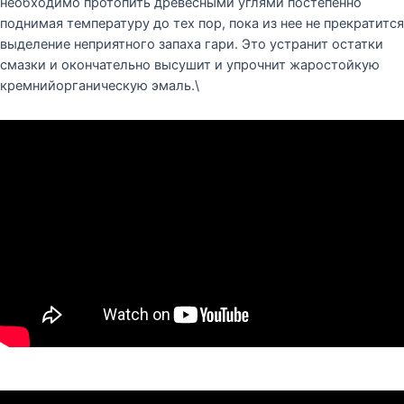
необходимо протопить древесными углями постепенно
поднимая температуру до тех пор, пока из нее не прекратится
выделение неприятного запаха гари. Это устранит остатки
смазки и окончательно высушит и упрочнит жаростойкую
кремнийорганическую эмаль.\