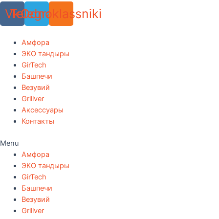
Vk
Telegram
Odnoklassniki
Амфора
ЭКО тандыры
GirTech
Башпечи
Везувий
Grillver
Аксессуары
Контакты
Menu
Амфора
ЭКО тандыры
GirTech
Башпечи
Везувий
Grillver