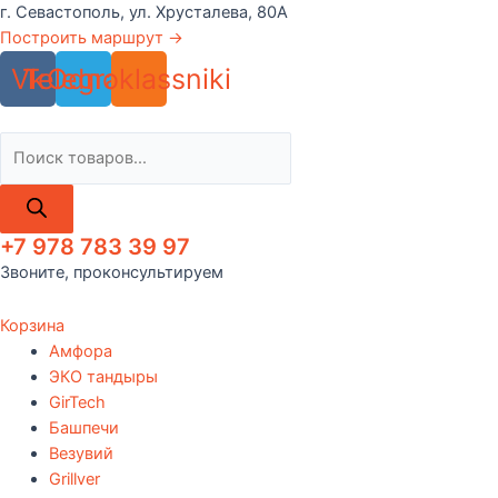
Перейти
г. Севастополь, ул. Хрусталева, 80А
к
Построить маршрут →
содержимому
Vk
Telegram
Odnoklassniki
Поиск
товаров
+7 978 783 39 97
Звоните, проконсультируем
Корзина
Амфора
ЭКО тандыры
GirTech
Башпечи
Везувий
Grillver