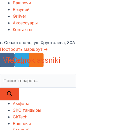
Башпечи
Везувий
Grillver
Аксессуары
Контакты
г. Севастополь, ул. Хрусталева, 80А
Построить маршрут →
Vk
Telegram
Odnoklassniki
Поиск
товаров
Амфора
ЭКО тандыры
GirTech
Башпечи