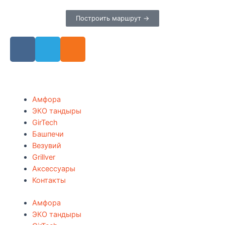
Построить маршрут →
Амфора
ЭКО тандыры
GirTech
Башпечи
Везувий
Grillver
Аксессуары
Контакты
Амфора
ЭКО тандыры