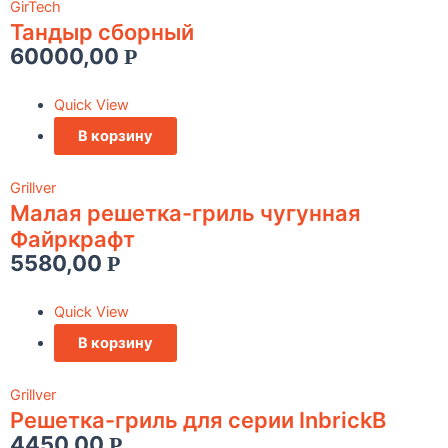
GirTech
Тандыр сборный
60000,00
Р
Quick View
В корзину
Grillver
Малая решетка-гриль чугунная
Файркрафт
5580,00
Р
Quick View
В корзину
Grillver
Решетка-гриль для серии InbrickВ
4450,00
Р