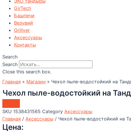
ЭКО тандыры
GirTech
Башпечи
Везувий
Grillver
Аксессуары
Контакты
Search
Search
Close this search box.
Главная
»
Магазин
»
Чехол пыле-водостойкий на Танд
Чехол пыле-водостойкий на Тан
SKU
1538431565
Category
Аксессуары
Главная
/
Аксессуары
/ Чехол пыле-водостойкий на Т
Цена: