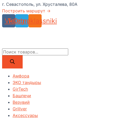
г. Севастополь, ул. Хрусталева, 80А
Построить маршрут →
Vk
Telegram
Odnoklassniki
Поиск
товаров
Амфора
ЭКО тандыры
GirTech
Башпечи
Везувий
Grillver
Аксессуары