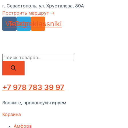
Перейти
г. Севастополь, ул. Хрусталева, 80А
к
Построить маршрут →
содержимому
Vk
Telegram
Odnoklassniki
Поиск
товаров
+7 978 783 39 97
Звоните, проконсультируем
Корзина
Амфора