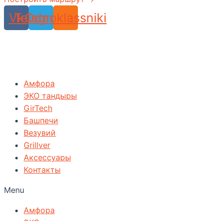
Vk
Telegram
Odnoklassniki
Амфора
ЭКО тандыры
GirTech
Башпечи
Везувий
Grillver
Аксессуары
Контакты
Menu
Амфора