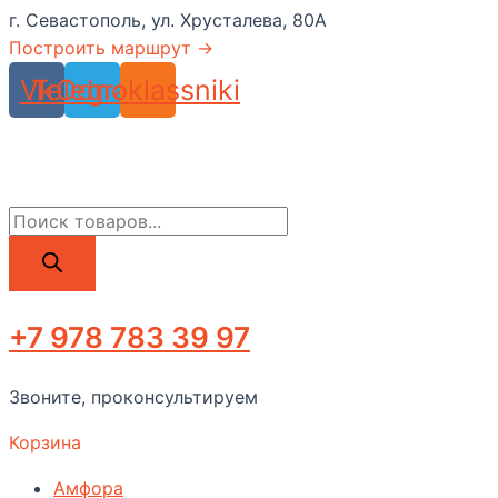
г. Севастополь, ул. Хрусталева, 80А
Построить маршрут →
Vk
Telegram
Odnoklassniki
Поиск
товаров
+7 978 783 39 97
Звоните, проконсультируем
Корзина
Амфора