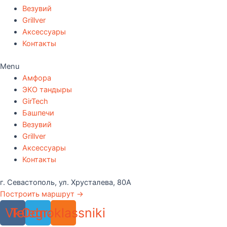
Везувий
Grillver
Аксессуары
Контакты
Menu
Амфора
ЭКО тандыры
GirTech
Башпечи
Везувий
Grillver
Аксессуары
Контакты
г. Севастополь, ул. Хрусталева, 80А
Построить маршрут →
Vk
Telegram
Odnoklassniki