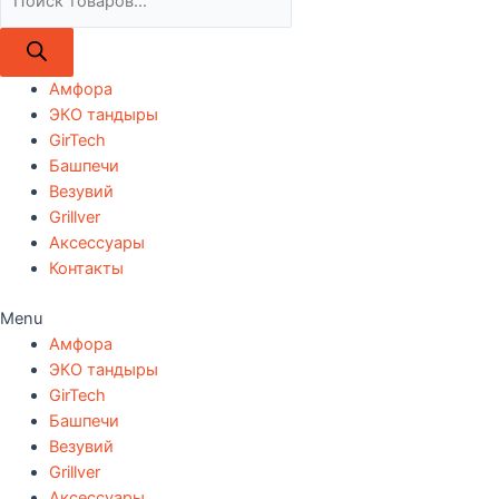
товаров
Амфора
ЭКО тандыры
GirTech
Башпечи
Везувий
Grillver
Аксессуары
Контакты
Menu
Амфора
ЭКО тандыры
GirTech
Башпечи
Везувий
Grillver
Аксессуары