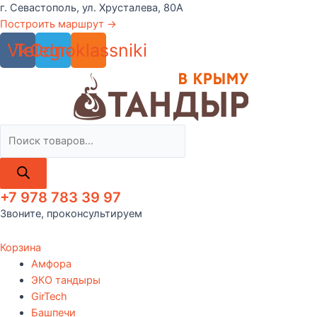
Перейти
г. Севастополь, ул. Хрусталева, 80А
к
Построить маршрут →
содержимому
Vk
Telegram
Odnoklassniki
Поиск
товаров
+7 978 783 39 97
Звоните, проконсультируем
Корзина
Амфора
ЭКО тандыры
GirTech
Башпечи