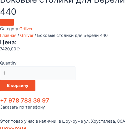
440
Category
Grillver
Главная
/
Grillver
/ Боковые столики для Берели 440
Цена:
7420,00
Р
Quantity
Количество
товара
Боковые
В корзину
столики
для
+7 978 783 39 97
Берели
Заказать по телефону
440
Этот товар у нас в наличии! в шоу-руме ул. Хрусталева, 80А
шоу-рум