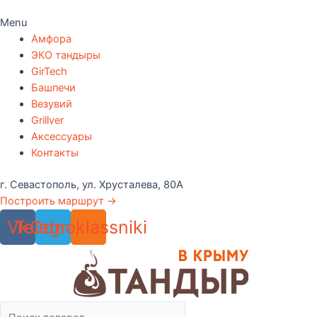
Menu
Амфора
ЭКО тандыры
GirTech
Башпечи
Везувий
Grillver
Аксессуары
Контакты
г. Севастополь, ул. Хрусталева, 80А
Построить маршрут →
Vk
Telegram
Odnoklassniki
Поиск