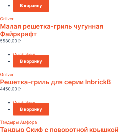
В корзину
Grillver
Малая решетка-гриль чугунная
Файркрафт
5580,00
Р
Quick View
В корзину
Grillver
Решетка-гриль для серии InbrickВ
4450,00
Р
Quick View
В корзину
Тандыры Амфора
Тандыр Скиф с поворотной крышкой