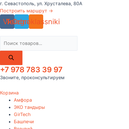
Перейти
г. Севастополь, ул. Хрусталева, 80А
к
Построить маршрут →
содержимому
Vk
Telegram
Odnoklassniki
Поиск
товаров
+7 978 783 39 97
Звоните, проконсультируем
Корзина
Амфора
ЭКО тандыры
GirTech
Башпечи
Везувий