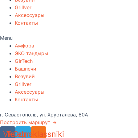
Grillver
Аксессуары
Контакты
Menu
Амфора
ЭКО тандыры
GirTech
Башпечи
Везувий
Grillver
Аксессуары
Контакты
г. Севастополь, ул. Хрусталева, 80А
Построить маршрут →
Vk
Telegram
Odnoklassniki