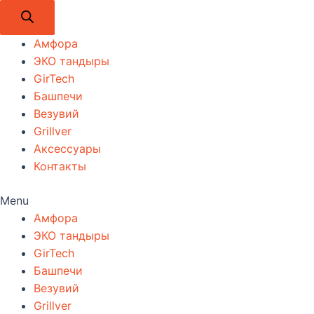
Амфора
ЭКО тандыры
GirTech
Башпечи
Везувий
Grillver
Аксессуары
Контакты
Menu
Амфора
ЭКО тандыры
GirTech
Башпечи
Везувий
Grillver