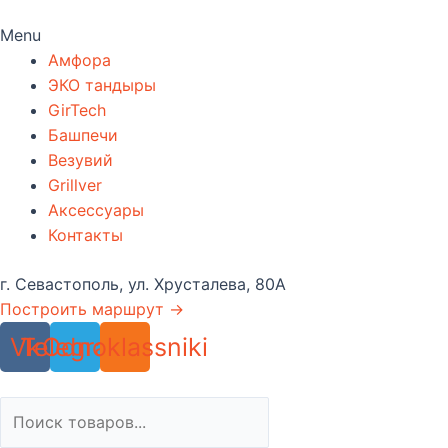
Menu
Амфора
ЭКО тандыры
GirTech
Башпечи
Везувий
Grillver
Аксессуары
Контакты
г. Севастополь, ул. Хрусталева, 80А
Построить маршрут →
Vk
Telegram
Odnoklassniki
Поиск
товаров