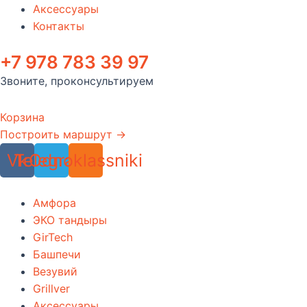
Аксессуары
Контакты
+7 978 783 39 97
Звоните, проконсультируем
Корзина
Построить маршрут →
Vk
Telegram
Odnoklassniki
Амфора
ЭКО тандыры
GirTech
Башпечи
Везувий
Grillver
Аксессуары