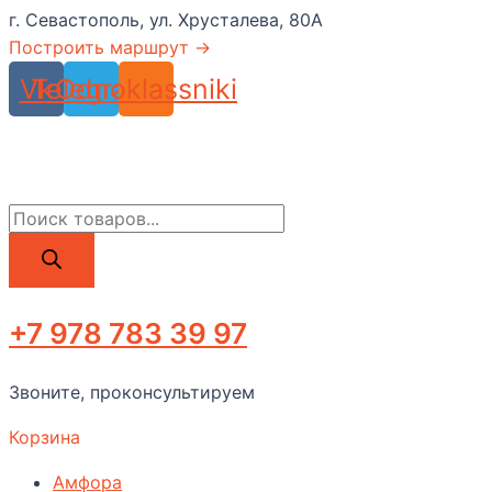
г. Севастополь, ул. Хрусталева, 80А
Построить маршрут →
Vk
Telegram
Odnoklassniki
Поиск
товаров
+7 978 783 39 97
Звоните, проконсультируем
Корзина
Амфора