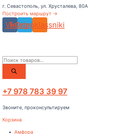
Перейти
г. Севастополь, ул. Хрусталева, 80А
к
Построить маршрут →
содержимому
Vk
Telegram
Odnoklassniki
Поиск
товаров
+7 978 783 39 97
Звоните, проконсультируем
Корзина
Амфора