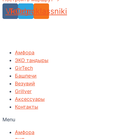
Vk
Telegram
Odnoklassniki
Амфора
ЭКО тандыры
GirTech
Башпечи
Везувий
Grillver
Аксессуары
Контакты
Menu
Амфора