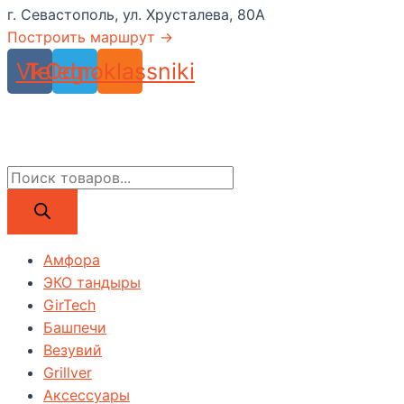
г. Севастополь, ул. Хрусталева, 80А
Построить маршрут →
Vk
Telegram
Odnoklassniki
Поиск
товаров
Амфора
ЭКО тандыры
GirTech
Башпечи
Везувий
Grillver
Аксессуары